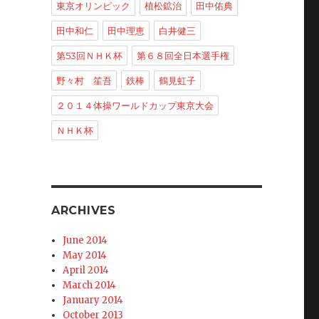
東京オリンピック
植松鉱治
田中佑典
田中和仁
田中理恵
白井健三
第53回ＮＨＫ杯
第６８回全日本選手権
野々村 笙吾
鉄棒
鶴見虹子
２０１４体操ワールドカップ東京大会
ＮＨＫ杯
ARCHIVES
June 2014
May 2014
April 2014
March 2014
January 2014
October 2013