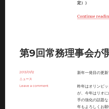
定））
Continue readi
第9回常務理事会が
Posted
2013/01/12
新年一発目の更新
on
Categories
ニュース
Leave a comment
on
昨年はオリンピッ
第
が、今年はリオに
9
手の強化の話題な
回
常
年もよろしくお願