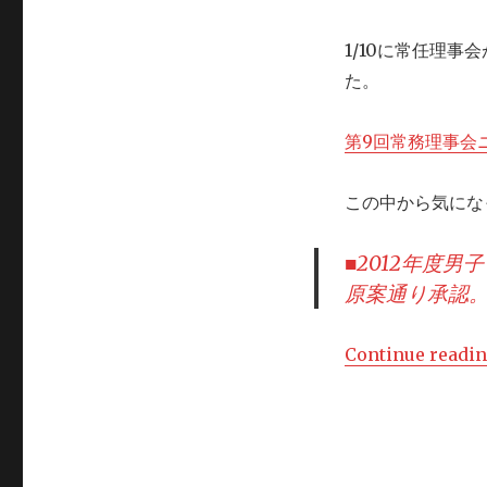
務
理
1/10に常任理
事
会
た。
が
開
第9回常務理事会ニ
催
さ
れ
この中から気にな
ま
し
■2012年度
た
原案通り承認。1
Continue readi