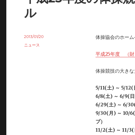
ル
Posted
2013/01/20
体操協会のホーム
on
Categories
ニュース
平成25年度 （
体操競技の大きな
5/11(土) ～ 
6/8(土) ～ 6
6/29(土) ～ 
9/30(月) ～ 
プ）
11/2(土) ～ 