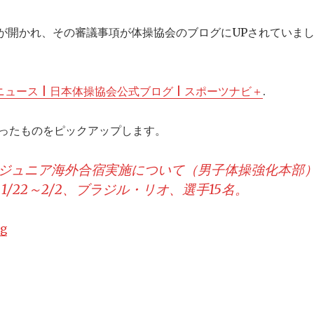
事会が開かれ、その審議事項が体操協会のブログにUPされていま
ュース | 日本体操協会公式ブログ | スポーツナビ＋
.
ったものをピックアップします。
男子ジュニア海外合宿実施について（男子体操強化本部
/22～2/2、ブラジル・リオ、選手15名。
ng
“第9回常務理事会が開催されました”