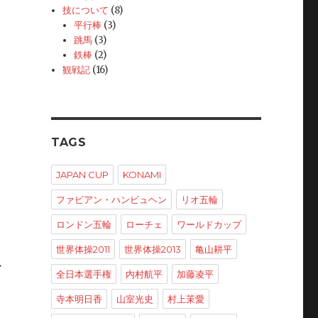
技について
(8)
平行棒
(3)
跳馬
(3)
鉄棒
(2)
観戦記
(16)
TAGS
JAPAN CUP
KONAMI
ファビアン・ハンビュヘン
リオ五輪
ロンドン五輪
ローチェ
ワールドカップ
）
世界体操2011
世界体操2013
亀山耕平
ー
全日本選手権
内村航平
加藤凌平
寺本明日香
山室光史
村上茉愛