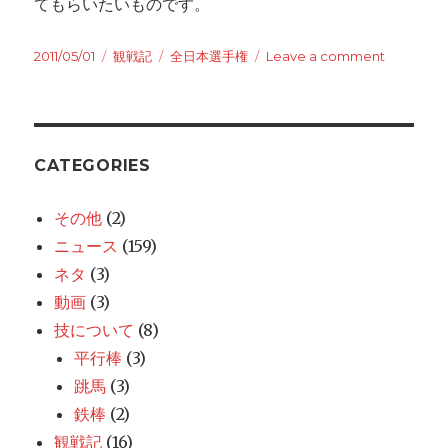
てもらいたいものです。
Posted
2011/05/01
Categories
観戦記
Tags
全日本選手権
Leave a comment
on
on
全
日
本
選
手
CATEGORIES
権
感
その他
(2)
想
ニュース
(159)
女
子
ネタ
(3)
編
動画
(3)
技について
(8)
平行棒
(3)
跳馬
(3)
鉄棒
(2)
観戦記
(16)