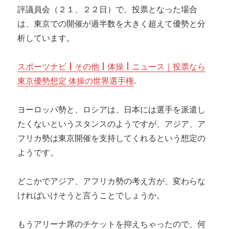
京
評議員会（２１、２２日）で、投票となった場合
で
は、東京での開催が過半数を大きく超えて優勢と分
の
析しています。
開
催
が
スポーツナビ | その他 | 体操 | ニュース｜投票なら
ほ
東京優勢想定 体操の世界選手権
.
ぼ
決
定
ヨーロッパ勢と、ロシアは、日本には選手を派遣し
たくないというスタンスのようですが、アジア、ア
フリカ勢は東京開催を支持してくれるという想定の
ようです。
どこかでアジア、アフリカ勢の考え方が、変わらな
ければいけそうと言うことでしょうか。
もうアリーナ席のチケットを抑えちゃったので、何