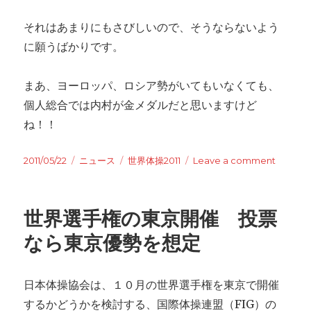
それはあまりにもさびしいので、そうならないよう
に願うばかりです。
まあ、ヨーロッパ、ロシア勢がいてもいなくても、
個人総合では内村が金メダルだと思いますけど
ね！！
Posted
2011/05/22
Categories
ニュース
Tags
世界体操2011
Leave a comment
on
on
体
操
世
世界選手権の東京開催 投票
界
選
なら東京優勢を想定
手
権
2011
日本体操協会は、１０月の世界選手権を東京で開催
の
するかどうかを検討する、国際体操連盟（FIG）の
東