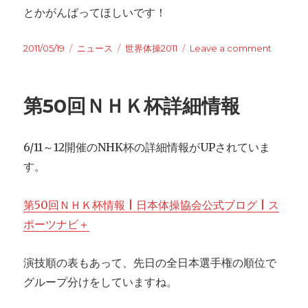
とかがんばってほしいです！
Posted
2011/05/19
Categories
ニュース
Tags
世界体操2011
Leave a comment
on
on
世
界
選
第50回ＮＨＫ杯詳細情報
手
権
の
6/11～12開催のNHK杯の詳細情報がUPされていま
東
京
す。
開
催
第50回ＮＨＫ杯情報 | 日本体操協会公式ブログ | ス
投
票
ポーツナビ＋
な
ら
演技順の表もあって、先日の全日本選手権の順位で
東
京
グループ分けをしていますね。
優