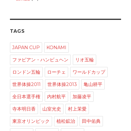
TAGS
JAPAN CUP
KONAMI
ファビアン・ハンビュヘン
リオ五輪
ロンドン五輪
ローチェ
ワールドカップ
世界体操2011
世界体操2013
亀山耕平
全日本選手権
内村航平
加藤凌平
寺本明日香
山室光史
村上茉愛
東京オリンピック
植松鉱治
田中佑典