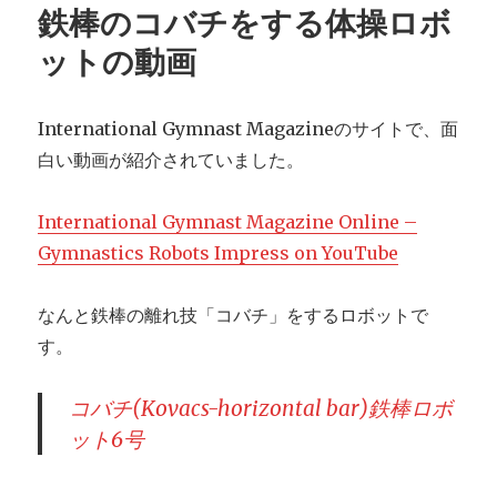
ネ
鉄棒のコバチをする体操ロボ
五
輪
ットの動画
メ
ダ
リ
International Gymnast Magazineのサイトで、面
ス
白い動画が紹介されていました。
ト
の
米
International Gymnast Magazine Online –
田
Gymnastics Robots Impress on YouTube
が
福
島
なんと鉄棒の離れ技「コバチ」をするロボットで
で
す。
体
操
指
コバチ(Kovacs-horizontal bar)鉄棒ロボ
導
ット6号