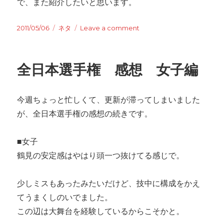
で、また紹介したいと思います。
Posted
2011/05/06
Categories
ネタ
Leave a comment
on
on
鉄
棒
の
全日本選手権 感想 女子編
コ
バ
チ
今週ちょっと忙しくて、更新が滞ってしまいました
を
す
が、全日本選手権の感想の続きです。
る
体
■女子
操
ロ
鶴見の安定感はやはり頭一つ抜けてる感じで。
ボ
ッ
少しミスもあったみたいだけど、技中に構成をかえ
ト
の
てうまくしのいでました。
動
この辺は大舞台を経験しているからこそかと。
画