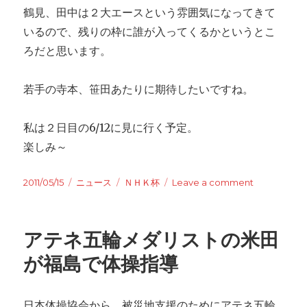
鶴見、田中は２大エースという雰囲気になってきて
いるので、残りの枠に誰が入ってくるかというとこ
ろだと思います。
若手の寺本、笹田あたりに期待したいですね。
私は２日目の6/12に見に行く予定。
楽しみ～
Posted
2011/05/15
Categories
ニュース
Tags
ＮＨＫ杯
Leave a comment
on
on
第
50
回
アテネ五輪メダリストの米田
Ｎ
Ｈ
が福島で体操指導
Ｋ
杯
詳
日本体操協会から、被災地支援のためにアテネ五輪