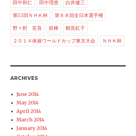
田中和仁
田中理恵
白井健三
第53回ＮＨＫ杯
第６８回全日本選手権
野々村 笙吾
鉄棒
鶴見虹子
２０１４体操ワールドカップ東京大会
ＮＨＫ杯
ARCHIVES
June 2014
May 2014
April 2014
March 2014
January 2014