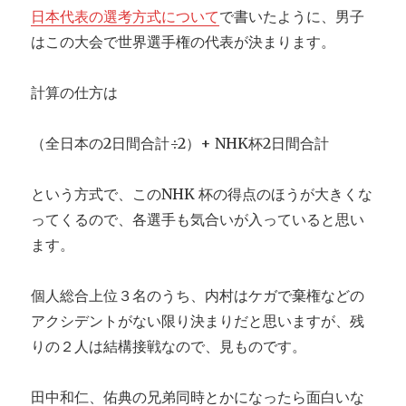
勢
日本代表の選考方式について
で書いたように、男子
を
想
はこの大会で世界選手権の代表が決まります。
定
計算の仕方は
（全日本の2日間合計÷2）+ NHK杯2日間合計
という方式で、このNHK 杯の得点のほうが大きくな
ってくるので、各選手も気合いが入っていると思い
ます。
個人総合上位３名のうち、内村はケガで棄権などの
アクシデントがない限り決まりだと思いますが、残
りの２人は結構接戦なので、見ものです。
田中和仁、佑典の兄弟同時とかになったら面白いな