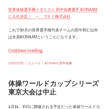
世界体操選手権メダリスト 田中佑典選手 KONAMI
に入社決定！ ～ コナミ株式会社
.
これで10月の世界選手権代表チームの田中和仁以外
は全員KONAMIということになります。
Continue reading
“田中佑典がKONAMIに入社”
Posted
2012/02/15
Categories
ニュース
Tags
KONAMI
,
田中佑典
on
体操ワールドカップシリーズ
東京大会は中止
4月14、15日に開催される予定だった体操ワールドカ