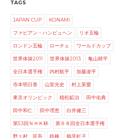
TAGS
JAPAN CUP
KONAMI
ファビアン・ハンビュヘン
リオ五輪
ロンドン五輪
ローチェ
ワールドカップ
世界体操2011
世界体操2013
亀山耕平
全日本選手権
内村航平
加藤凌平
寺本明日香
山室光史
村上茉愛
東京オリンピック
植松鉱治
田中佑典
田中和仁
田中理恵
白井健三
第53回ＮＨＫ杯
第６８回全日本選手権
野々村 笙吾
鉄棒
鶴見虹子