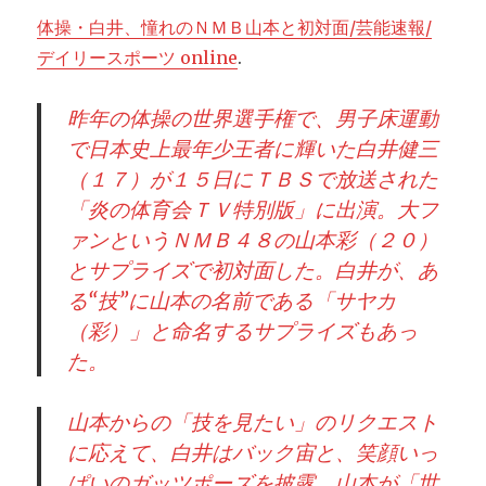
体操・白井、憧れのＮＭＢ山本と初対面/芸能速報/
デイリースポーツ online
.
昨年の体操の世界選手権で、男子床運動
で日本史上最年少王者に輝いた白井健三
（１７）が１５日にＴＢＳで放送された
「炎の体育会ＴＶ特別版」に出演。大フ
ァンというＮＭＢ４８の山本彩（２０）
とサプライズで初対面した。白井が、あ
る“技”に山本の名前である「サヤカ
（彩）」と命名するサプライズもあっ
た。
山本からの「技を見たい」のリクエスト
に応えて、白井はバック宙と、笑顔いっ
ぱいのガッツポーズを披露。山本が「世