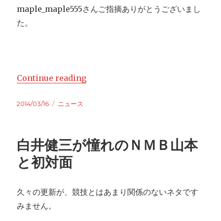
maple_maple555さんご指摘ありがとうございまし
た。
Continue reading
“亀山、山室、植松が決勝に進出：201
Posted
2014/03/16
Categories
ニュース
on
白井健三が憧れのＮＭＢ山本
と初対面
久々の更新が、競技とはあまり関係のないネタです
みません。