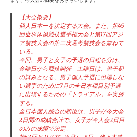
まず、今大会の概要をおさらいします。
【大会概要】
個人日本一を決定する大会。また、第45
回世界体操競技選手権大会と第17回アジ
ア競技大会の第二次選考競技会を兼ねて
いる。
今回、男子と女子の予選の日程を分け、
金曜日から競技開催。土曜日は、男子初
の試みとなる、男子個人予選に出場しな
い選手のために7月の全日本種目別予選
に出場するための「トライアル」を実施
する。
全日本個人総合の順位は、男子が今大会
2日間の成績合計で、女子が今大会2日目
のみの成績で決定。