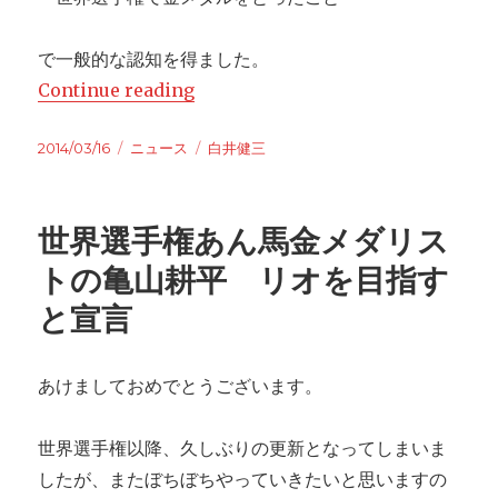
で一般的な認知を得ました。
Continue reading
“白井健三が憧れのＮＭＢ山本と初対
Posted
2014/03/16
Categories
ニュース
Tags
白井健三
on
世界選手権あん馬金メダリス
トの亀山耕平 リオを目指す
と宣言
あけましておめでとうございます。
世界選手権以降、久しぶりの更新となってしまいま
したが、またぼちぼちやっていきたいと思いますの