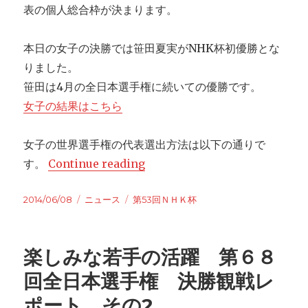
表の個人総合枠が決まります。
本日の女子の決勝では笹田夏実がNHK杯初優勝とな
りました。
笹田は4月の全日本選手権に続いての優勝です。
女子の結果はこちら
女子の世界選手権の代表選出方法は以下の通りで
す。
Continue reading
“女子は笹田が優勝 男子の見どこ
Posted
2014/06/08
Categories
ニュース
Tags
第53回ＮＨＫ杯
on
楽しみな若手の活躍 第６８
回全日本選手権 決勝観戦レ
ポート その2