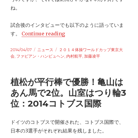
ね。
試合後のインタビューでも以下のように語っていま
す。
Continue reading
“さらに進化を見せる王者 内村
Posted
2014/04/07
Categories
ニュース
Tags
２０１４体操ワールドカップ東京大
on
会
,
ファビアン・ハンビュヘン
,
内村航平
,
加藤凌平
植松が平行棒で優勝！亀山は
あん馬で2位。山室はつり輪3
位：2014コトブス国際
ドイツのコトブスで開催された、コトブス国際で、
日本の3選手がそれぞれ結果を残しました。