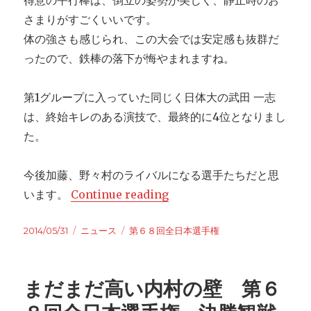
得意の平行棒は、倒立の姿勢が美しく、静止時のお
さまりがすごくいいです。
体の強さも感じられ、この大会では安定感も抜群だ
ったので、鉄棒の落下が悔やまれますね。
第1グループに入っていた同じく日体大の武田 一志
は、終始キレのある演技で、最終的に4位となりまし
た。
今後加藤、野々村のライバルになる選手たちだと思
います。
Continue reading
“楽しみな若手の活躍 第６
Posted
2014/05/31
Categories
ニュース
Tags
第６８回全日本選手権
on
まだまだ高い内村の壁 第６