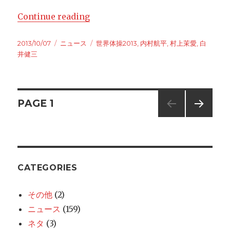
Continue reading
“内村が平行棒で金メダルを獲得！鉄棒
Posted
2013/10/07
Categories
ニュース
Tags
世界体操2013
,
内村航平
,
村上茉愛
,
白
on
井健三
Posts
PAGE
1
NEXT
navigation
PAG
E
CATEGORIES
その他
(2)
ニュース
(159)
ネタ
(3)