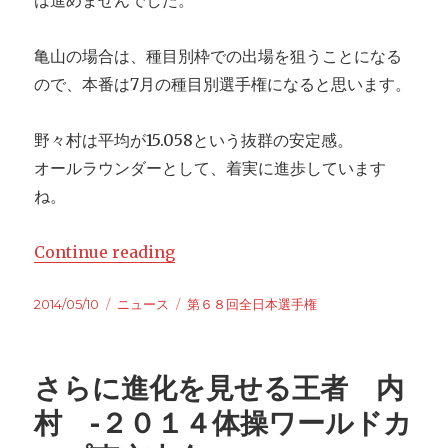
は進めませんでした。
亀山の場合は、種目別枠での出場を狙うことになる
ので、本番は7月の種目別選手権になると思います。
野々村は平均が15.058という抜群の安定感。
オールラウンダーとして、着実に進歩しています
ね。
Continue reading
“けがをしても強い内村と安定感を増
Posted
2014/05/10
Categories
ニュース
Tags
第６８回全日本選手権
on
さらに進化を見せる王者 内
村 -２０１４体操ワールドカ