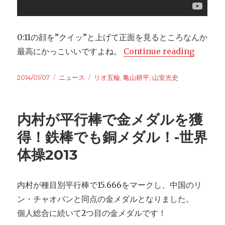
0:11の顔を”クイッ”と上げて正面を見るところなんか
最高にかっこいいですよね。
Continue reading
“世界
Posted
2014/01/07
Categories
ニュース
Tags
リオ五輪
,
亀山耕平
,
山室光史
on
内村が平行棒で金メダルを獲
得！鉄棒でも銅メダル！-世界
体操2013
内村が種目別平行棒で15.666をマークし、中国のリ
ン・チャオパンと同点の金メダルとなりました。
個人総合に続いて2つ目の金メダルです！