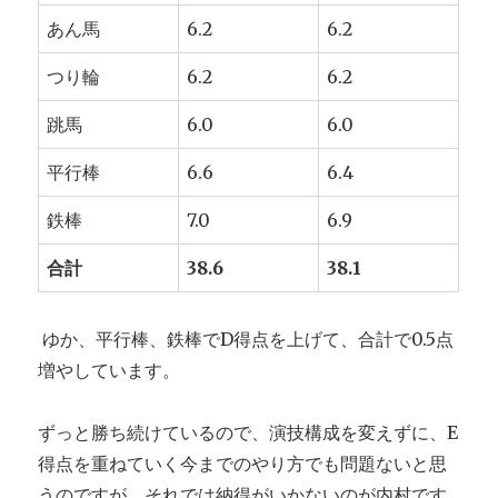
あん馬
6.2
6.2
つり輪
6.2
6.2
跳馬
6.0
6.0
平行棒
6.6
6.4
鉄棒
7.0
6.9
合計
38.6
38.1
ゆか、平行棒、鉄棒でD得点を上げて、合計で0.5点
増やしています。
ずっと勝ち続けているので、演技構成を変えずに、E
得点を重ねていく今までのやり方でも問題ないと思
うのですが、それでは納得がいかないのが内村です