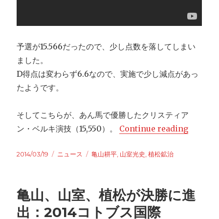
予選が15.566だったので、少し点数を落してしまい
ました。
D得点は変わらず6.6なので、実施で少し減点があっ
たようです。
そしてこちらが、あん馬で優勝したクリスティア
ン・ベルキ演技（15,550）。
Continue reading
“植松が
Posted
2014/03/19
Categories
ニュース
Tags
亀山耕平
,
山室光史
,
植松鉱治
on
亀山、山室、植松が決勝に進
出：2014コトブス国際