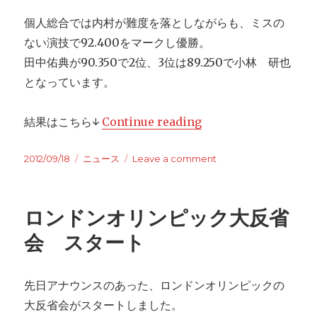
個人総合では内村が難度を落としながらも、ミスの
ない演技で92.400をマークし優勝。
田中佑典が90.350で2位、3位は89.250で小林 研也
となっています。
結果はこちら↓
Continue reading
“全日本社会人体操選
Posted
2012/09/18
Categories
ニュース
Leave a comment
on
on
全
日
本
ロンドンオリンピック大反省
社
会
会 スタート
人
体
操
先日アナウンスのあった、ロンドンオリンピックの
選
大反省会がスタートしました。
手