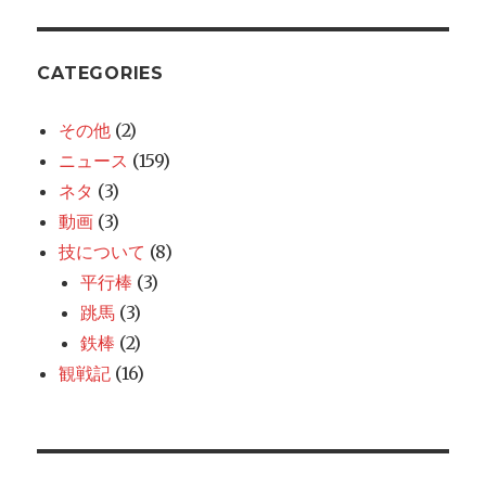
輪
代
表
へ
CATEGORIES
の
報
その他
(2)
奨
ニュース
(159)
金
決
ネタ
(3)
定
動画
(3)
内
技について
(8)
村
に
平行棒
(3)
２
跳馬
(3)
１
鉄棒
(2)
０
万
観戦記
(16)
と
高
級
腕
時