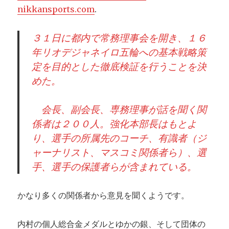
省
nikkansports.com
.
会
ス
タ
３１日に都内で常務理事会を開き、１６
ー
年リオデジャネイロ五輪への基本戦略策
ト
定を目的とした徹底検証を行うことを決
めた。
会長、副会長、専務理事が話を聞く関
係者は２００人。強化本部長はもとよ
り、選手の所属先のコーチ、有識者（ジ
ャーナリスト、マスコミ関係者ら）、選
手、選手の保護者らが含まれている。
かなり多くの関係者から意見を聞くようです。
内村の個人総合金メダルとゆかの銀、そして団体の