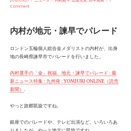
Posted
2012/09/27
Categories
ニュース
Tags
内村航平
,
山室光史
,
田中佑典
1
on
Comment
on
内
村、
右
内村が地元・諫早でパレード
肩
の
痛
ロンドン五輪個人総合金メダリストの内村が、出身
み
を
地の長崎県諫早市でパレードを行いました。
検
査
内村選手の「金」祝福、地元・諫早でパレード : 最
予
定
新ニュース特集 : 九州発 : YOMIURI ONLINE（読売
新聞）
.
やっと故郷凱旋ですね。
銀座でのパレードや、テレビ出演など、いろいろあ
りましたが、やっと地元に凱旋ですね。