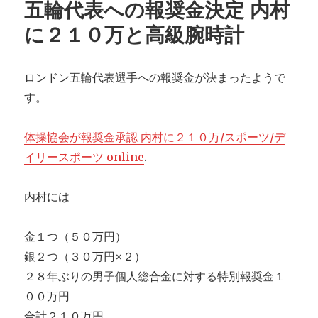
五輪代表への報奨金決定 内村
会
が
に２１０万と高級腕時計
ロ
ン
ド
ロンドン五輪代表選手への報奨金が決まったようで
ン
す。
五
輪
の
体操協会が報奨金承認 内村に２１０万/スポーツ/デ
大
イリースポーツ online
.
反
省
会
内村には
を
開
催
金１つ（５０万円）
銀２つ（３０万円×２）
２８年ぶりの男子個人総合金に対する特別報奨金１
００万円
合計２１０万円