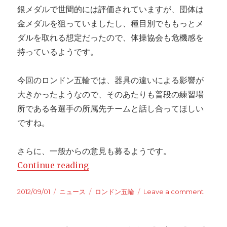
銀メダルで世間的には評価されていますが、団体は
金メダルを狙っていましたし、種目別でももっとメ
ダルを取れる想定だったので、体操協会も危機感を
持っているようです。
今回のロンドン五輪では、器具の違いによる影響が
大きかったようなので、そのあたりも普段の練習場
所である各選手の所属先チームと話し合ってほしい
ですね。
さらに、一般からの意見も募るようです。
Continue reading
“体操協会がロンドン五輪の大反省会
Posted
2012/09/01
Categories
ニュース
Tags
ロンドン五輪
Leave a comment
on
on
体
操
協