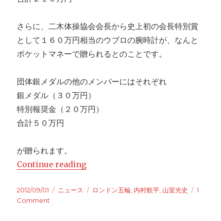
さらに、二木体操協会会長から史上初の会長特別賞
として１６０万円相当のウブロの腕時計が、なんと
ポケットマネーで贈られるとのことです。
団体銀メダルの他のメンバーにはそれぞれ
銀メダル（３０万円）
特別報奨金（２０万円）
合計５０万円
が贈られます。
Continue reading
“五輪代表への報奨金決定 内村に２１
Posted
2012/09/01
Categories
ニュース
Tags
ロンドン五輪
,
内村航平
,
山室光史
1
on
Comment
on
五