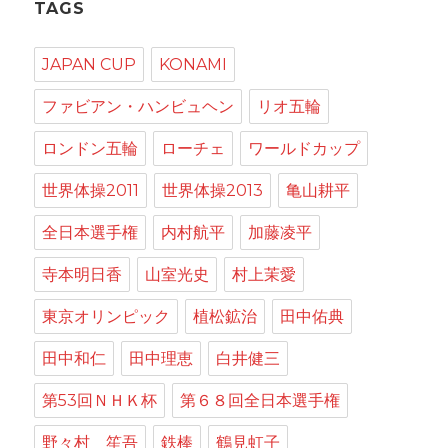
TAGS
計
JAPAN CUP
KONAMI
ファビアン・ハンビュヘン
リオ五輪
ロンドン五輪
ローチェ
ワールドカップ
世界体操2011
世界体操2013
亀山耕平
全日本選手権
内村航平
加藤凌平
寺本明日香
山室光史
村上茉愛
東京オリンピック
植松鉱治
田中佑典
田中和仁
田中理恵
白井健三
第53回ＮＨＫ杯
第６８回全日本選手権
野々村 笙吾
鉄棒
鶴見虹子