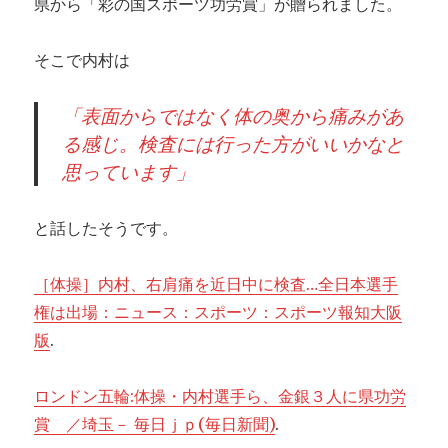
県から「彩の国スポーツ功労賞」が贈られました。
そこで内村は
「表面からではなく体の奥から痛みがあ
る感じ。検査には行った方がいいかなと
思っています」
と話したそうです。
［体操］内村、右肩痛を近日中に検査…全日本選手
権は出場：ニュース：スポーツ：スポーツ報知大阪
版
.
ロンドン五輪:体操・内村選手ら、金銀３人に県功労
賞 ／埼玉－ 毎日ｊｐ(毎日新聞)
.