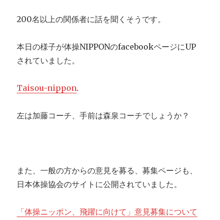
権
大
200名以上の関係者に話を聞くそうです。
会
に
内
本日の様子が体操NIPPONのfacebookページにUP
村、
されていました。
田
中
兄
Taisou-nippon
.
弟
が
左は加藤コーチ、手前は森泉コーチでしょうか？
出
場
また、一般の方からの意見を募る、募集ページも、
日本体操協会のサイトに公開されていました。
「体操ニッポン、飛躍に向けて」意見募集について