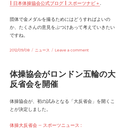
| 日本体操協会公式ブログ | スポーツナビ＋
.
団体で金メダルを撮るためにはどうすればよいの
か、たくさんの意見をぶつけあって考えていきたい
ですね。
Posted
2012/09/08
Categories
ニュース
Leave a comment
on
on
ロ
ン
ド
体操協会がロンドン五輪の大
ン
オ
反省会を開催
リ
ン
ピ
体操協会が、初の試みとなる「大反省会」を開くこ
ッ
とが決定しました。
ク
大
反
体操大反省会 – スポーツニュース :