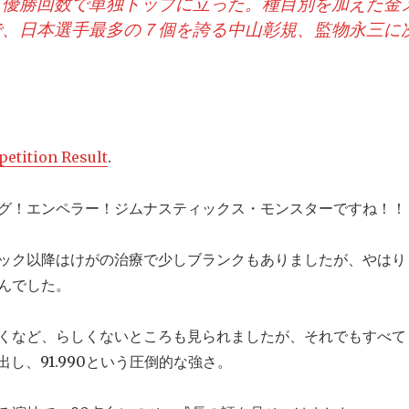
て優勝回数で単独トップに立った。種目別を加えた金
で、日本選手最多の７個を誇る中山彰規、監物永三に
。
etition Result
.
グ！エンペラー！ジムナスティックス・モンスターですね！！
ック以降はけがの治療で少しブランクもありましたが、やはり
んでした。
くなど、らしくないところも見られましたが、それでもすべて
出し、91.990という圧倒的な強さ。