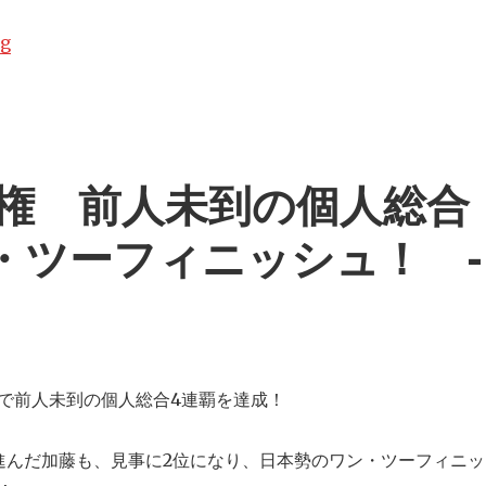
ng
“１７歳白井がゆかの種目別で金メダル！ あん馬では亀山が金
権 前人未到の個人総合
・ツーフィニッシュ！ -
で前人未到の個人総合4連覇を達成！
進んだ加藤も、見事に2位になり、日本勢のワン・ツーフィニッ