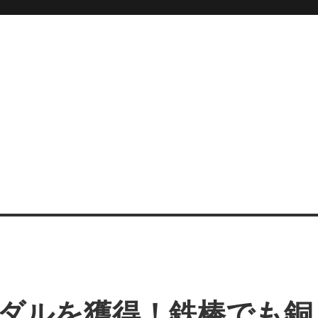
O
ダルを獲得！鉄棒でも銅