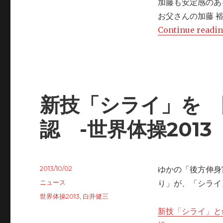
加藤も安定感のあ
お父さんの加藤 
Continue readi
新技「シライ」を 
認 -世界体操2013
Posted
2013/10/02
ゆかの「後方伸身
on
Categories
ニュース
り」が、「シライ
Tags
世界体操2013
,
白井健三
新技「シライ」と命名