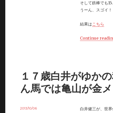
そして鉄棒でも15
うーん、スゴイ！
結果は
こちら
Continue readi
１７歳白井がゆかの
ん馬では亀山が金メダ
Posted
2013/10/06
白井健三が、世界