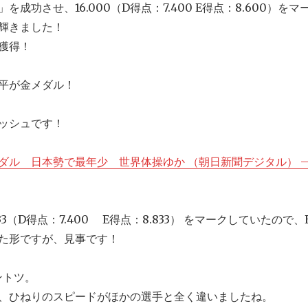
成功させ、16.000（D得点：7.400 E得点：8.600）をマ
輝きました！
獲得！
平が金メダル！
ッシュです！
ダル 日本勢で最年少 世界体操ゆか （朝日新聞デジタル） 
33（D得点：7.400 E得点：8.833） をマークしていたので、
た形ですが、見事です！
ントツ。
、ひねりのスピードがほかの選手と全く違いましたね。