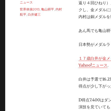
on
Categories
ニュース
返り４回ひねり）」を
Tags
世界体操2013
,
亀山耕平
,
内村
クし、金メダルに
航平
,
白井健三
内村は銅メダルを
あん馬でも亀山耕
日本勢がメダルラ
１７歳白井が金メ
Yahoo!ニュース
.
白井は予選で16.2
得点が少し下がっ
D得点7.400はダ
演技を見ていても