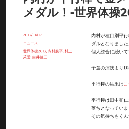
メダル！-世界体操20
Posted
2013/10/07
内村が種目別平行
on
Categories
ニュース
ダルとなりました
Tags
世界体操2013
,
内村航平
,
村上
個人総合に続いて
茉愛
,
白井健三
予選の演技よりD
平行棒の結果は
こ
平行棒は田中和仁
落ちとなっていま
その気持ちもくん