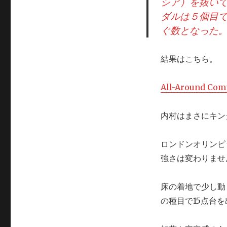
シア）を抜い
ダルは５個目
ぐ数となった
結果はこちら。
All-Around Comp
内村はまさにキン
ロンドンオリンピ
強さは変わりませ
床の着地で少し動
の種目で15点台を