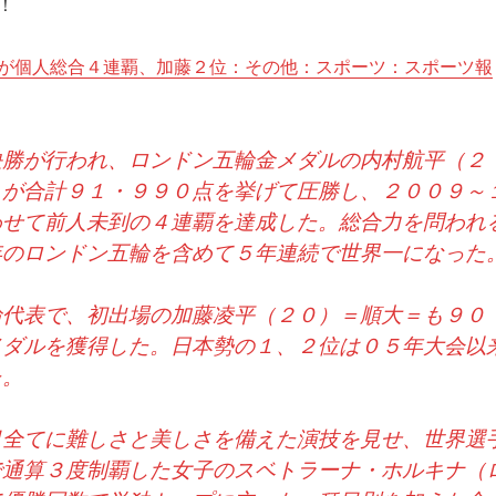
！
が個人総合４連覇、加藤２位：その他：スポーツ：スポーツ報
決勝が行われ、ロンドン五輪金メダルの内村航平（２
＝が合計９１・９９０点を挙げて圧勝し、２００９～
わせて前人未到の４連覇を達成した。総合力を問われ
年のロンドン五輪を含めて５年連続で世界一になった
代表で、初出場の加藤凌平（２０）＝順大＝も９０
メダルを獲得した。日本勢の１、２位は０５年大会以
た。
全てに難しさと美しさを備えた演技を見せ、世界選
で通算３度制覇した女子のスベトラーナ・ホルキナ（