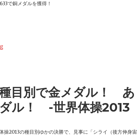
.633で銅メダルを獲得！
ng
“内村が平行棒で金メダルを獲得！鉄棒でも銅メダル！-世界体操
種目別で金メダル！ あ
ル！ -世界体操2013
体操2013の種目別ゆかの決勝で、見事に「シライ（後方伸身宙