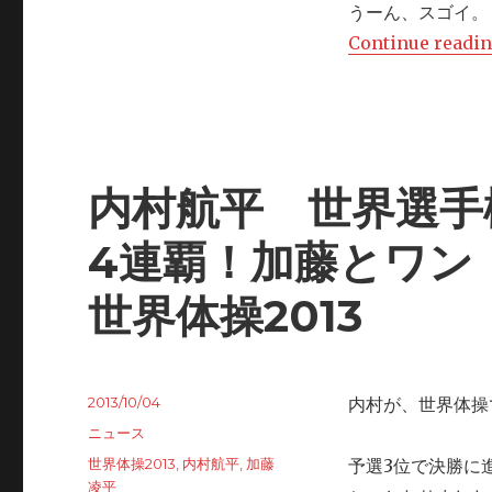
うーん、スゴイ。
Continue readi
内村航平 世界選手
4連覇！加藤とワン
世界体操2013
Posted
2013/10/04
内村が、世界体操
on
Categories
ニュース
Tags
世界体操2013
,
内村航平
,
加藤
予選3位で決勝に
凌平