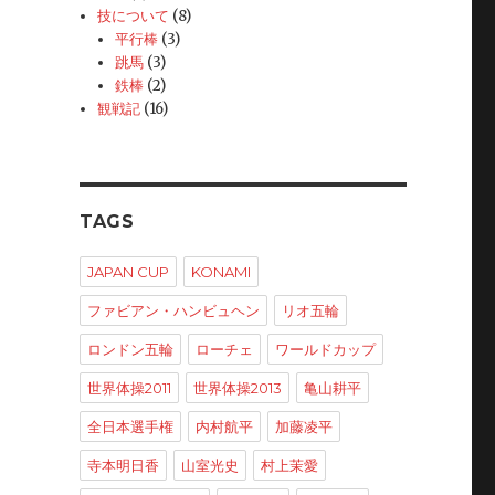
技について
(8)
平行棒
(3)
跳馬
(3)
鉄棒
(2)
観戦記
(16)
TAGS
JAPAN CUP
KONAMI
ファビアン・ハンビュヘン
リオ五輪
ロンドン五輪
ローチェ
ワールドカップ
世界体操2011
世界体操2013
亀山耕平
全日本選手権
内村航平
加藤凌平
寺本明日香
山室光史
村上茉愛