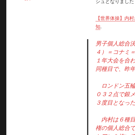
シュとなりました
【世界体操】内村
知
.
男子個人総合
４）＝コナミ
１年大会を合
同種目で、昨
ロンドン五輪
０３２点で銀
３度目となっ
内村は６種目
権の個人総合