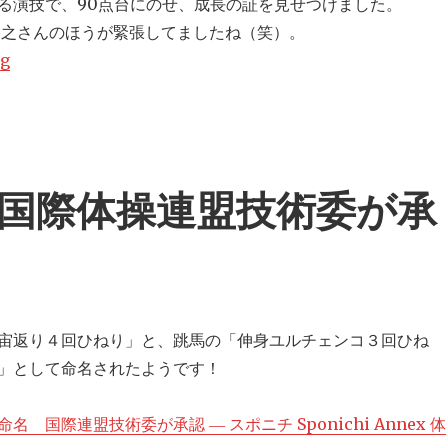
る演技で、90点台にのせ、成長の証を見せつけました。
裕之さんのほうが緊張してましたね（笑）。
ng
“内村航平 世界選手権 前人未到の個人総合4連覇！加藤とワ
国際体操連盟技術委が承
宙返り４回ひねり」と、跳馬の「伸身ユルチェンコ３回ひね
」として命名されたようです！
 国際連盟技術委が承認 ― スポニチ Sponichi Annex 体