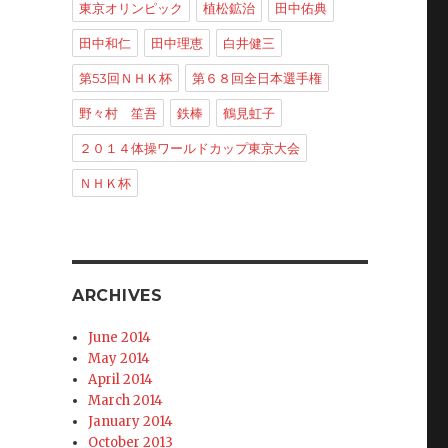
東京オリンピック
植松鉱治
田中佑典
田中和仁
田中理恵
白井健三
第53回ＮＨＫ杯
第６８回全日本選手権
野々村 笙吾
鉄棒
鶴見虹子
２０１４体操ワールドカップ東京大会
2013”
ＮＨＫ杯
ARCHIVES
June 2014
May 2014
April 2014
March 2014
January 2014
October 2013