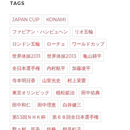
TAGS
JAPAN CUP
KONAMI
ファビアン・ハンビュヘン
リオ五輪
ロンドン五輪
ローチェ
ワールドカップ
世界体操2011
世界体操2013
亀山耕平
全日本選手権
内村航平
加藤凌平
寺本明日香
山室光史
村上茉愛
東京オリンピック
植松鉱治
田中佑典
田中和仁
田中理恵
白井健三
第53回ＮＨＫ杯
第６８回全日本選手権
野々村 笙吾
鉄棒
鶴見虹子